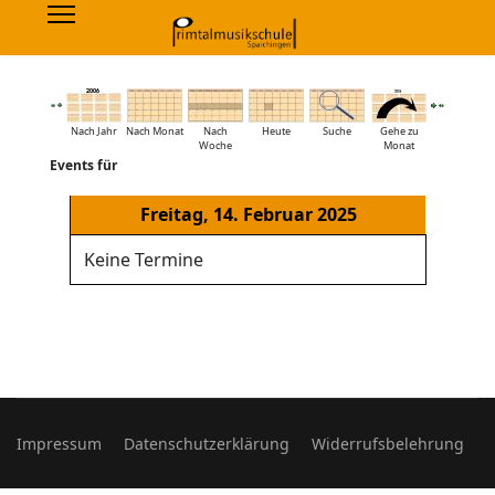
Nach Jahr
Nach Monat
Nach
Heute
Suche
Gehe zu
Woche
Monat
Events für
Freitag, 14. Februar 2025
Keine Termine
Impressum
Datenschutzerklärung
Widerrufsbelehrung